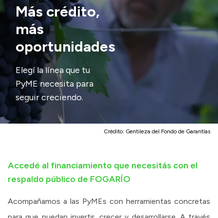
Contactos
Más crédito,
más
oportunidades
Elegí la línea que tu
PyME necesita para
seguir creciendo.
Crédito:
Gentileza del Fondo de Garantías
Accedé al financiamiento que necesitás con el
respaldo público de FOGARÍO
Acompañamos a las PyMEs con herramientas concretas
para que puedan invertir, crecer y desarrollarse. A través