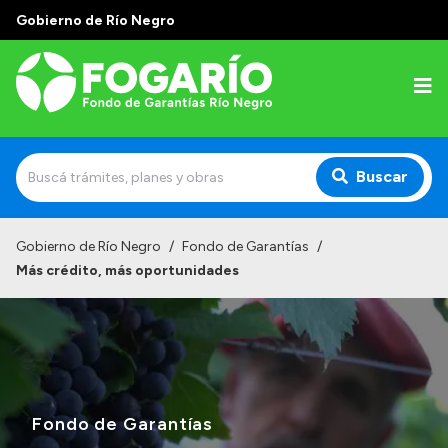
Gobierno de Río Negro
Buscar
Inicio
Gobierno de Río Negro
/
Fondo de Garantías
/
Más crédito, más oportunidades
Institucional
¿Quiénes somos?
¿Qué hacemos?
Líneas Garantizadas
Fondo de Garantías
Tu garantía