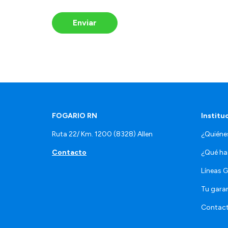
Enviar
FOGARIO RN
Institu
Ruta 22/ Km. 1200 (8328) Allen
¿Quién
Contacto
¿Qué h
Líneas 
Tu gara
Contac