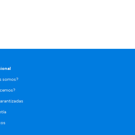
cional
es somos?
acemos?
Garantizadas
ntía
tos