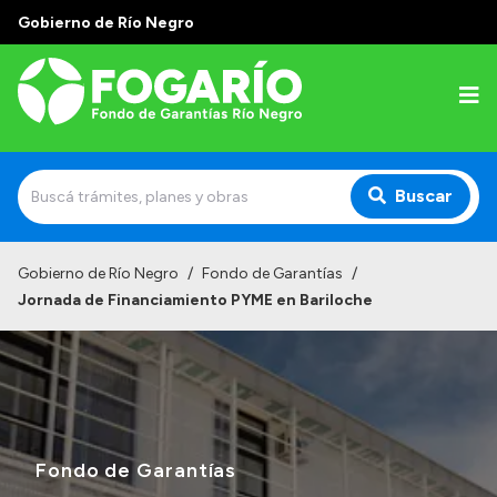
Gobierno de Río Negro
Buscar
Inicio
Gobierno de Río Negro
/
Fondo de Garantías
/
Jornada de Financiamiento PYME en Bariloche
Institucional
¿Quiénes somos?
¿Qué hacemos?
Líneas Garantizadas
Fondo de Garantías
Tu garantía