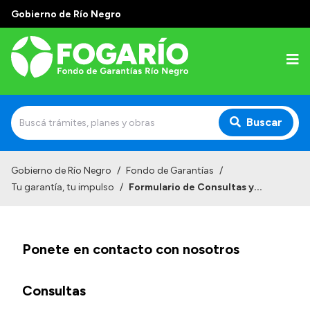
Gobierno de Río Negro
Buscar
Inicio
Gobierno de Río Negro
/
Fondo de Garantías
/
Tu garantía, tu impulso
/
Formulario de Consultas y...
Institucional
¿Quiénes somos?
Ponete en contacto con nosotros
¿Qué hacemos?
Líneas Garantizadas
Consultas
Tu garantía