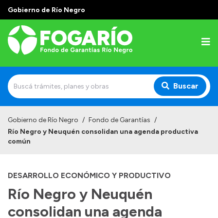
Gobierno de Río Negro
Buscar
Inicio
Gobierno de Río Negro
/
Fondo de Garantías
/
Río Negro y Neuquén consolidan una agenda productiva
Institucional
común
¿Quiénes somos?
DESARROLLO ECONÓMICO Y PRODUCTIVO
¿Qué hacemos?
Río Negro y Neuquén
Líneas Garantizadas
consolidan una agenda
Tu garantía