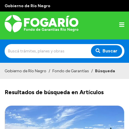
Gobierno de Río Negro
Buscar
Inicio
Gobierno de Río Negro
/
Fondo de Garantías
/
Búsqueda
Institucional
Resultados de búsqueda en Artículos
¿Quiénes somos?
¿Qué hacemos?
Líneas Garantizadas
Tu garantía