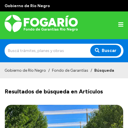
Gobierno de Río Negro
Buscar
Inicio
Gobierno de Río Negro
/
Fondo de Garantías
/
Búsqueda
Institucional
Resultados de búsqueda en Artículos
¿Quiénes somos?
¿Qué hacemos?
Líneas Garantizadas
Tu garantía