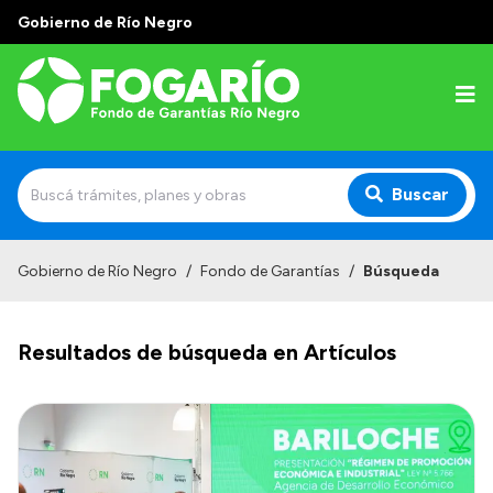
Gobierno de Río Negro
Buscar
Inicio
Gobierno de Río Negro
/
Fondo de Garantías
/
Búsqueda
Institucional
Resultados de búsqueda en Artículos
¿Quiénes somos?
¿Qué hacemos?
Líneas Garantizadas
Tu garantía